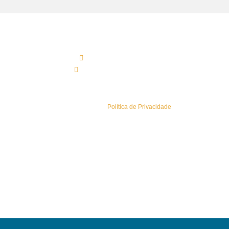
Contactos Sede
(+351) 219 583 330*
geral@esaisistemas.pt
Política de Privacidade
Conheça a nossa
Política de Privacidade
.
Sitemap
Newsletters
Área Reservada