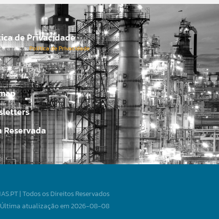
tica de Privacidade
ça a nossa
Política de Privacidade
.
emap
letters
a Reservada
S.PT | Todos os Direitos Reservados
Última atualização em 2026-08-08