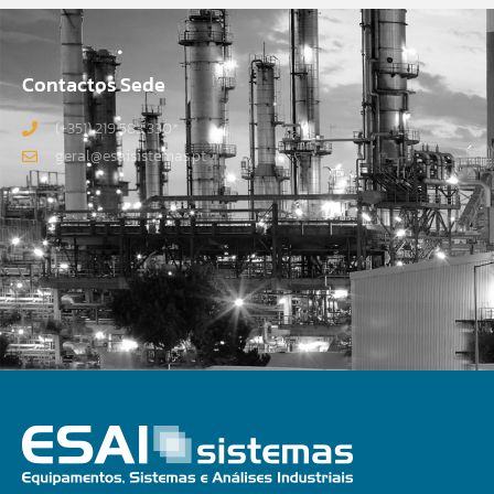
Contactos Sede
(+351) 219 583 330*
geral@esaisistemas.pt