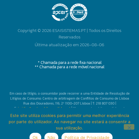
Copyright © 2026 ESAISISTEMAS.PT | Todos os Direitos
Reservados
Última atualização em 2026-08-06
* Chamada para a rede fixa nacional
** Chamada para a rede móvel nacional
Em caso de litígio, o consumidor pode recorrer a uma Entidade de Resolução de
Litígios de Consumo: Centro de arbitragem de Conflitos de Consumo de Lisboa
Rua dos Douradores, 116, 2º 1100-207 Lisboa | T: 218 807 030 |
E.
juridico@centroarbitragemlisboa.pt
| W: www.centroarbitragemlisboa.pt
Mais informações em Portal do Consumidor
www.consumidor.pt
Este site utiliza cookies para permitir uma melhor experiência
por parte do utilizador. Ao navegar no site estará a consentir a
sua utilização.
Ok
Não
Política de Privacidade