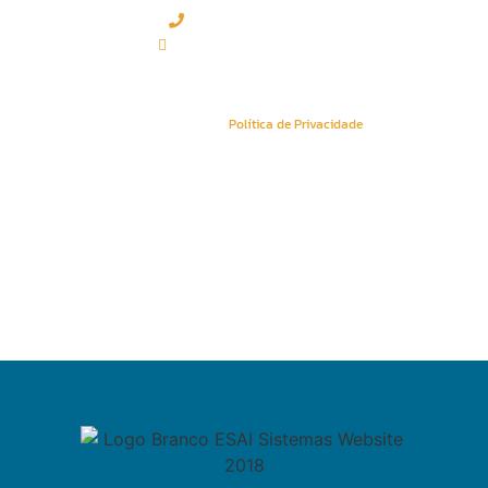
(+351) 219 583 330*
geral@esaisistemas.pt
Política de Privacidade
Conheça a nossa
Política de Privacidade
.
Sitemap
Newsletters
Área Reservada