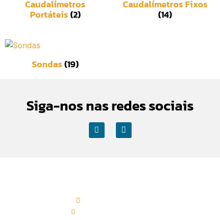
Caudalímetros
Caudalímetros Fixos
Portáteis
(2)
(14)
Sondas
(19)
Siga-nos nas redes sociais
Contactos Sede
(+351) 219 583 330*
geral@esaisistemas.pt