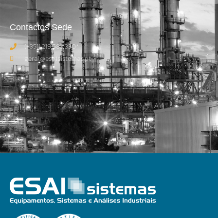
Contactos Sede
(+351) 219 583 330*
geral@esaisistemas.pt