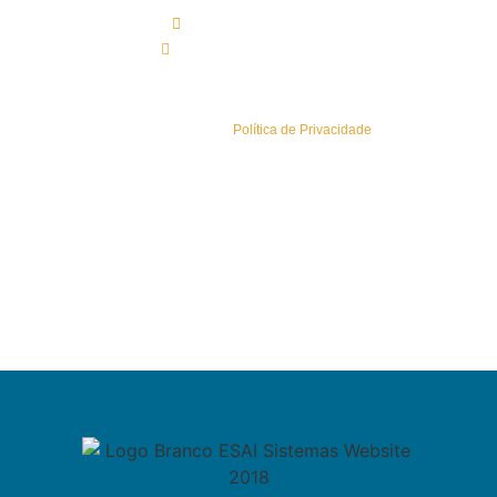
(+351) 219 583 330*
geral@esaisistemas.pt
Política de Privacidade
Conheça a nossa
Política de Privacidade
.
Sitemap
Newsletters
Área Reservada