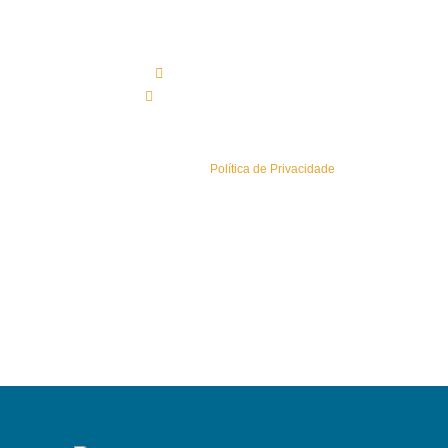
Contactos Sede
(+351) 219 583 330*
geral@esaisistemas.pt
Política de Privacidade
Conheça a nossa
Política de Privacidade
.
Sitemap
Newsletters
Área Reservada