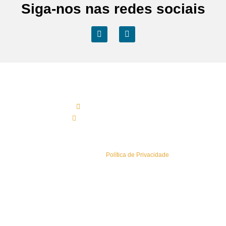
Siga-nos nas redes sociais
Contactos Sede
(+351) 219 583 330*
geral@esaisistemas.pt
Política de Privacidade
Conheça a nossa
Política de Privacidade
.
Sitemap
Newsletters