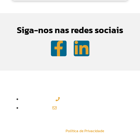
Siga-nos nas redes sociais
Contactos Sede
(+351) 219 583 330*
geral@esaisistemas.pt
Política de Privacidade
Conheça a nossa
Política de Privacidade
.