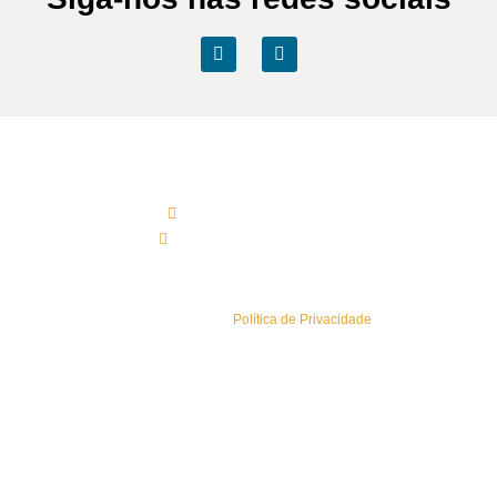
Contactos Sede
(+351) 219 583 330*
geral@esaisistemas.pt
Política de Privacidade
Conheça a nossa
Política de Privacidade
.
Sitemap
Newsletters