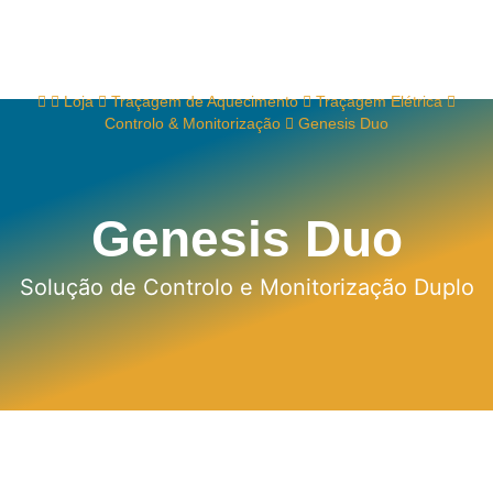
Loja
Traçagem de Aquecimento
Traçagem Elétrica
Controlo & Monitorização
Genesis Duo
Genesis Duo
Solução de Controlo e Monitorização Duplo