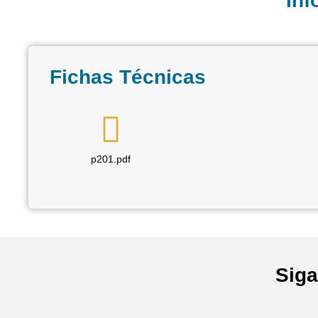
In
Fichas Técnicas
p201.pdf
Siga