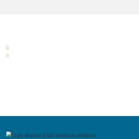
Contactos Sede
(+351) 219 583 330*
geral@esaisistemas.pt