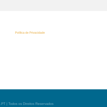
tica de Privacidade
ça a nossa
Política de Privacidade
.
emap
letters
a Reservada
PT | Todos os Direitos Reservados