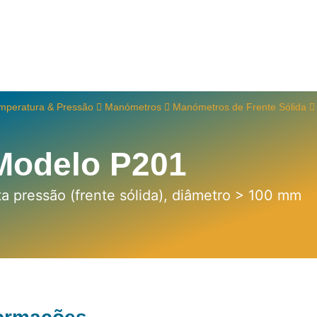
mperatura & Pressão
Manómetros
Manómetros de Frente Sólida
Modelo P201
a pressão (frente sólida), diâmetro > 100 mm