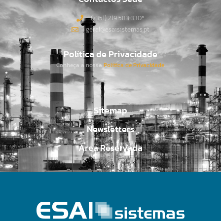
(+351) 219 583 330*
geral@esaisistemas.pt
Política de Privacidade
Conheça a nossa
Política de Privacidade
.
Sitemap
Newsletters
Área Reservada