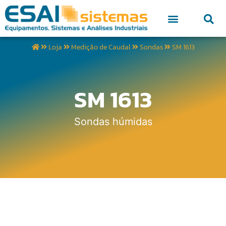
Loja
Medição de Caudal
Sondas
SM 1613
SM 1613
Sondas húmidas