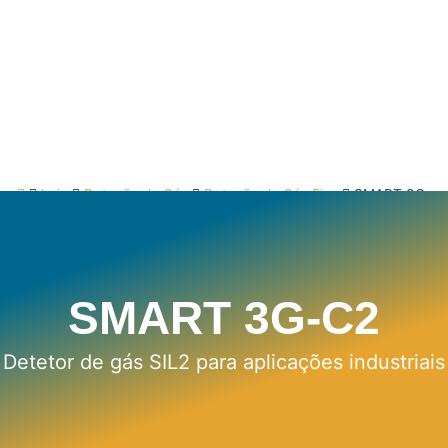
Loja
Deteção de Gás
Deteção de Gás Fixa
SMART 3G-
C2
SMART 3G-C2
Detetor de gás SIL2 para aplicações industriais