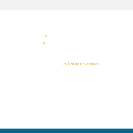
Contactos Sede
(+351) 219 583 330*
geral@esaisistemas.pt
Política de Privacidade
Conheça a nossa
Política de Privacidade
.
Sitemap
Newsletters
Área Reservada