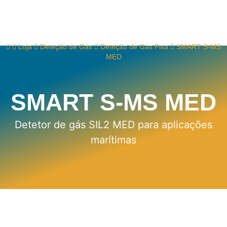
Loja
Deteção de Gás
Deteção de Gás Fixa
SMART S-MS
MED
SMART S-MS MED
Detetor de gás SIL2 MED para aplicações
marítimas