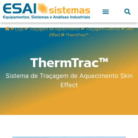
Loja
Traçagem de Aquecimento
Traçagem Elétrica
Skin
Effect
ThermTrac™
ThermTrac™
Sistema de Traçagem de Aquecimento Skin
Effect