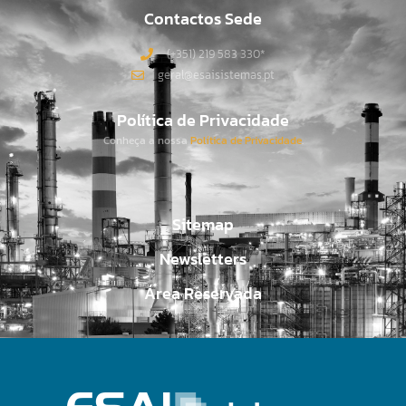
Contactos Sede
(+351) 219 583 330*
geral@esaisistemas.pt
Política de Privacidade
Conheça a nossa
Política de Privacidade
.
Sitemap
Newsletters
Área Reservada