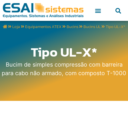
Loja
Equipamentos ATEX
Bucins
Bucins UL
Tipo UL-X*
Tipo UL-X*
Bucim de simples compressão com barreira
para cabo não armado, com composto T-1000