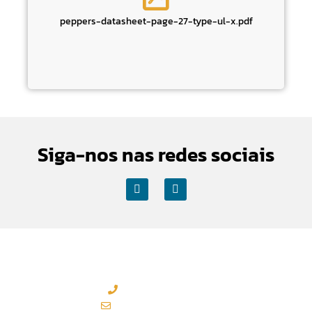
peppers-datasheet-page-27-type-ul-x.pdf
Siga-nos nas redes sociais
Contactos Sede
(+351) 219 583 330*
geral@esaisistemas.pt