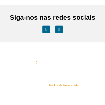
Siga-nos nas redes sociais
Contactos Sede
(+351) 219 583 330*
geral@esaisistemas.pt
Política de Privacidade
Conheça a nossa
Política de Privacidade
.