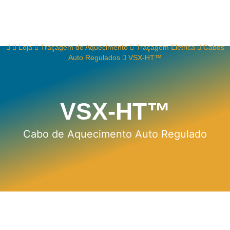
Loja
Traçagem de Aquecimento
Traçagem Elétrica
Cabos
Auto Regulados
VSX-HT™
VSX-HT™
Cabo de Aquecimento Auto Regulado