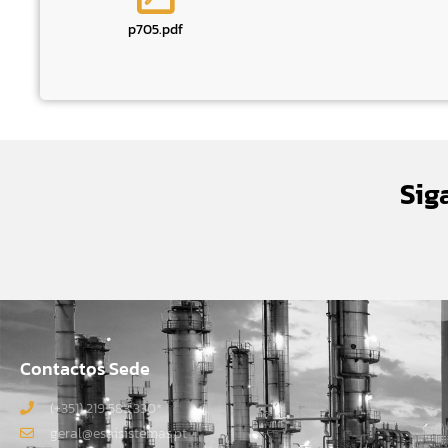
p705.pdf
Sig
Contactos Sede
(+351) 219 583 330*
geral@esaisistemas.pt