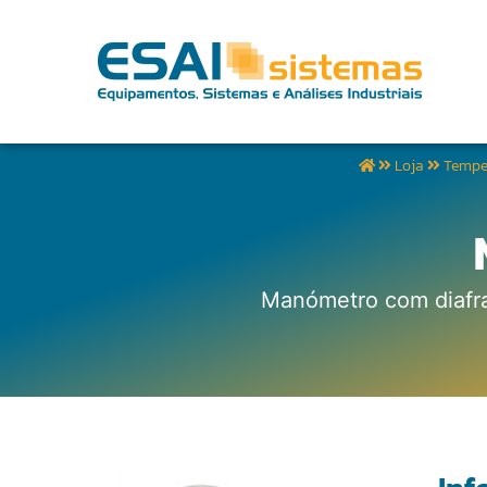
Loja
Tempe
Manómetro com diafra