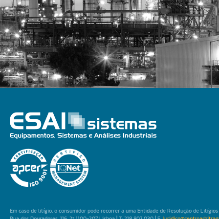
Em caso de litígio, o consumidor pode recorrer a uma Entidade de Resolução de Litígi
Rua dos Douradores, 116, 2º 1100-207 Lisboa | T: 218 807 030 | E.
juridico@centroarbitrag