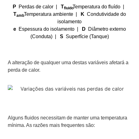
P
Perdas de calor |
T
Temperatura do fluído |
fluido
T
Temperatura ambiente |
K
Condutividade do
amb
isolamento
e
Espessura do isolamento |
D
Diâmetro externo
(Conduta) |
S
Superfície (Tanque)
A alteração de qualquer uma destas variáveis afetará a
perda de calor.
Alguns fluidos necessitam de manter uma temperatura
mínima. As razões mais frequentes são: