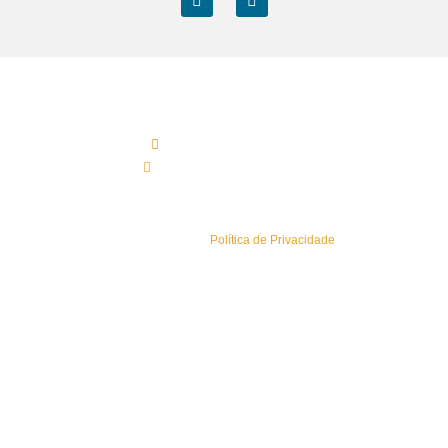
Contactos Sede
(+351) 219 583 330*
geral@esaisistemas.pt
Política de Privacidade
Conheça a nossa
Política de Privacidade
.
Sitemap
Newsletters
Área Reservada